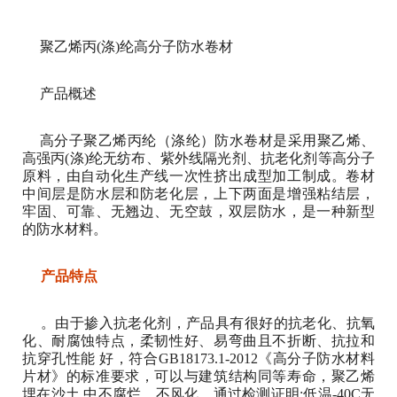
聚乙烯丙(涤)纶高分子防水卷材
产品概述
高分子聚乙烯丙纶（涤纶）防水卷材是采用聚乙烯、
高强丙(涤)纶无纺布、紫外线隔光剂、抗老化剂等高分子
原料，由自动化生产线一次性挤出成型加工制成。卷材
中间层是防水层和防老化层，上下两面是增强粘结层，
牢固、可靠、无翘边、无空鼓，双层防水，是一种新型
的防水材料。
产品特点
。由于掺入抗老化剂，产品具有很好的抗老化、抗氧
化、耐腐蚀特点，柔韧性好、易弯曲且不折断、抗拉和
抗穿孔性能 好，符合GB18173.1-2012《高分子防水材料
片材》的标准要求，可以与建筑结构同等寿命，聚乙烯
埋在沙土 中不腐烂、不风化，通过检测证明:低温-40C无