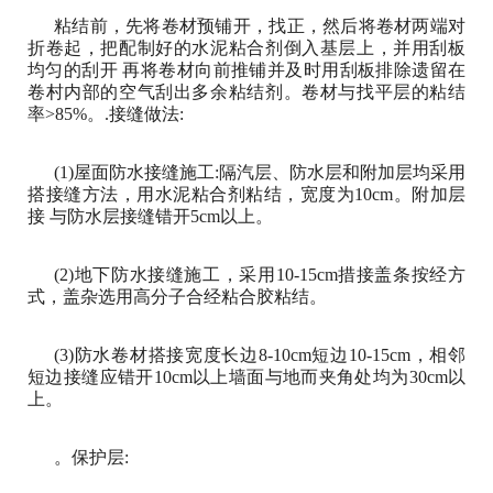
粘结前，先将卷材预铺开，找正，然后将卷材两端对
折卷起，把配制好的水泥粘合剂倒入基层上，并用刮板
均匀的刮开 再将卷材向前推铺并及时用刮板排除遗留在
卷村内部的空气刮出多余粘结剂。卷材与找平层的粘结
率>85%。.接缝做法:
(1)屋面防水接缝施工:隔汽层、防水层和附加层均采用
搭接缝方法，用水泥粘合剂粘结，宽度为10cm。附加层
接 与防水层接缝错开5cm以上。
(2)地下防水接缝施工，采用10-15cm措接盖条按经方
式，盖杂选用高分子合经粘合胶粘结。
(3)防水卷材搭接宽度长边8-10cm短边10-15cm，相邻
短边接缝应错开10cm以上墙面与地而夹角处均为30cm以
上。
。保护层: