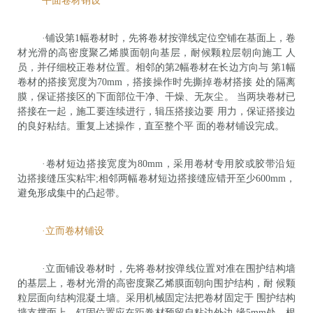
平面卷材销设
·铺设第1幅卷材时，先将卷材按弹线定位空铺在基面上，卷
材光滑的高密度聚乙烯膜面朝向基层，耐候颗粒层朝向施工 人
员，并仔细校正卷材位置。相邻的第2幅卷材在长边方向与 第1幅
卷材的搭接宽度为70mm，搭接操作时先撕掉卷材搭接 处的隔离
膜，保证搭接区的下面部位干净、干燥、无灰尘。 当两块卷材已
搭接在一起，施工要连续进行，辑压搭接边要 用力，保证搭接边
的良好粘结。重复上述操作，直至整个平 面的卷材铺设完成。
·卷材短边搭接宽度为80mm，采用卷材专用胶或胶带沿短
边搭接缝压实粘牢;相邻两幅卷材短边搭接缝应错开至少600mm，
避免形成集中的凸起带。
·立而卷材铺设
·立面铺设卷材时，先将卷材按弹线位置对准在围护结构墙
的基层上，卷材光滑的高密度聚乙烯膜面朝向围护结构，耐 候颗
粒层面向结构混凝土墙。采用机械固定法把卷材固定于 围护结构
墙支撑面上，钉固位置应在距卷材预留自粘边外边 缘5mm处。根