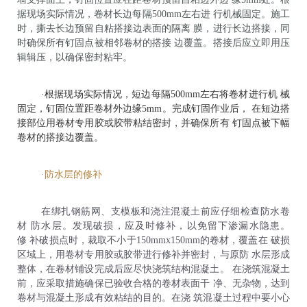
据现场实际情况，卷材长边每隔500mm左右进 行机械固定。施工
时，撕去长边预留自粘搭接边表面的隔离 膜，进行长边搭接，同
时确保所有钉固点被相邻卷材的搭接 边覆盖。搭接后应立即用压
辑辑压，以确保密封粘牢。
·根据现场实际情况，短边每隔500mm左右将卷材进行机 械
固定，钉固位置距卷材外边缘5mm。完成钉固作业后， 在短边搭
接部位用卷材专用胶或胶带粘结密封，并确保所有 钉固点被下幅
卷材的搭接边覆盖。
·防水层的修补
在绑扎钢筋网、支模板和浇注混凝土前应仔细检查防水卷
材 防水层。发现破损，应及时修补，以免留下渗漏水隐患。
修 补破损点时，裁取不小于150mmx150mm的卷材，覆盖在 破损
区域上，用卷材专用胶或胶带进行修补并密封，与原防 水层形成
整体，在卷材铺设完成后应尽快浇筑结构混凝土。 在浇筑混凝土
前，应采取措施确保已验收合格的卷材表面干 净、无杂物，达到
卷材与混凝土形成有效粘结的目的。在浇 筑混凝土过程中要小心