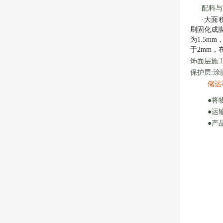
配料与
·大面
刷固化成膜
为1.5m
于2mm，
饰面层施
保护层:
储运
●将
●运
●产