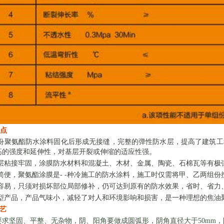
点
份聚氨酯防水涂料固化后形成无接缝，完整的弹性防水层，提高了建筑工
高的强度和延伸性，对基层开裂或伸缩的适应性强。
层粘接牢固，涂膜防水材料和混凝土、木材、金属、陶瓷、石棉瓦等有极
简便，聚氨酯涂膜是- -种冷施工的防水涂料，施工时仅需将甲、乙两组
容易，只须对损坏部位局部修补，仍可达到原有的防水效果，省时、省力
型产品，产品气味小，减轻了对人和环境影响和损害，是一种理想的焦油
艺
要求坚固、平整、无杂物，阴、阳角要做成圆弧形，阴角直径大于50mm，