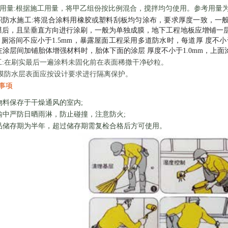
用量:根据施工用量，将甲乙组份按比例混合，搅拌均匀使用。参考用量为:1mm厚涂
积防水施工:将混合涂料用橡胶或塑料刮板均匀涂布，要求厚度一致，一般为1.
后，且呈垂直方向进行涂刷，一般为单独成膜，地下工程地板应增铺一层胎体增
m，厕浴间不应小于1.5mm，暴露屋面工程采用多道防水时，每道厚 度不
在涂层间加铺胎体增强材料时，胎体下面的涂层 厚度不小于1.0mm，上面涂
工:在刷实最后一遍涂料未固化前在表面稀撒干净砂粒。
涂膜防水层表面应按设计要求进行隔离保护。
事项
物料保存于干燥通风的室内;
输中严防日晒雨淋，防止碰撞，注意防火;
品储存期为半年，超过储存期需复检合格后方可使用。