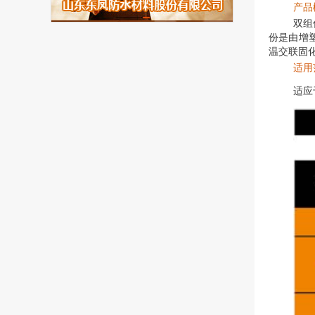
产品
双组
份是由增
温交联固
适用
适应