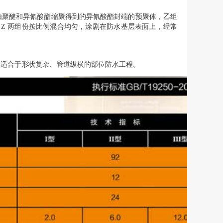
由聚醚和异氰酸酯缩聚得到的异氰酸酯封端的预聚体，乙组
Z 两组份按比例混合均匀，涂剧在防水基层表面上，经常
更适合于形状复杂、管道纵横的部位防水工程。