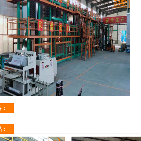
容：
品：