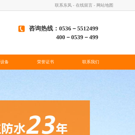
联系东凤
-
在线留言
-
网站地图
咨询热线：0536－5512499
400－0539－499
产设备
荣誉证书
联系我们