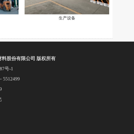
生产设备
材料股份有限公司 版权所有
87号-1
5512499
9
光